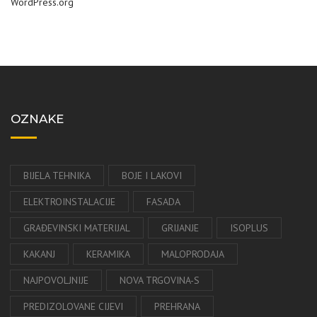
WordPress.org
OZNAKE
BIJELA TEHNIKA
BOJE I LAKOVI
ELEKTROINSTALACIJE
FASADA
GRAĐEVINSKI MATERIJAL
GRIJANJE
ISOPLUS
KAKANJ
KERAMIKA
MALOPRODAJA
NAJPOVOLJNIJE
NOVA TRGOVINA-S
PREDIZOLOVANE CIJEVI
PREHRANA