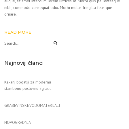
augue, sit amet interdum lorem ultrices at. Morbi quis pellentesque
nibh, commodo consequat odio. Morbi mollis fringilla felis quis
ornare.
READ MORE
Najnoviji članci
Kakanj bogatiji za modernu
stambeno poslovnu zgradu
GRAĐEVINSKI/VODOMATERIJALI
NOVOGRADNJA