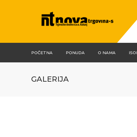
POČETNA
PONUDA
O NAMA
ISO
GRAĐEVINSKI
MATERIJALI
GALERIJA
FASADNI SISTEMI
TERMO I
HIDROIZOLACIJA
KERAMIKA
GRIJANJE
VODOINSTALACIJE