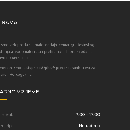
 NAMA
 smo veleprodajni i maloprodajni centar građevinskog
terijala, vodomaterijala i prehrambenih proizvoda na
azu u Kakanj, BiH.
neralni smo zastupnik isOplus® predizoliranih cijevi za
snu i Hercegovinu.
ADNO VRIJEME
on-Sub
7:00 - 17:00
djelja
Ne radimo