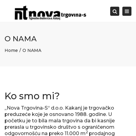
Togg
Search
navi
O NAMA
Home
O NAMA
Ko smo mi?
„Nova Trgovina-S“ d.o.o. Kakanj je trgovačko
preduzeće koje je osnovano 1988. godine. U
početku je to bila mala trgovina da bi kasnije
prerasla u trgovinsko društvo s ograničenom
2
odgovornošću na preko 11.000 m
prodajnog