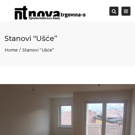
Togg
Search
navi
Stanovi “Ušće”
Home
Stanovi “Ušće”