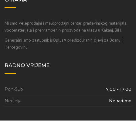
Mi smo veleprodajni i maloprodajni centar građevinskog materijala,
vodomaterijala i prehrambenih proizvoda na ulazu u Kakanj, BiH.
Generalni smo zastupnik isOplus® predizoliranih cijevi za Bosnu i
Hercegovinu.
RADNO VRIJEME
Pon-Sub
7:00 - 17:00
Nedjelja
Ne radimo
Nova Trgovina-S | © 2018, Sva prava zadržana